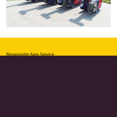
Bresegarder Agro Service
& Handelsgesellschaft mbH
Am Kirchweg 1
19294 Bresegard
Tel. 038755 / 339859
Fax 038755 / 20208
bresegarder-as@t-online.de
Kontakt
Impressum